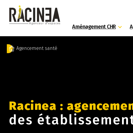
Aménagement CHR
A
Agencement santé
Racinea : agenceme
des établissemen