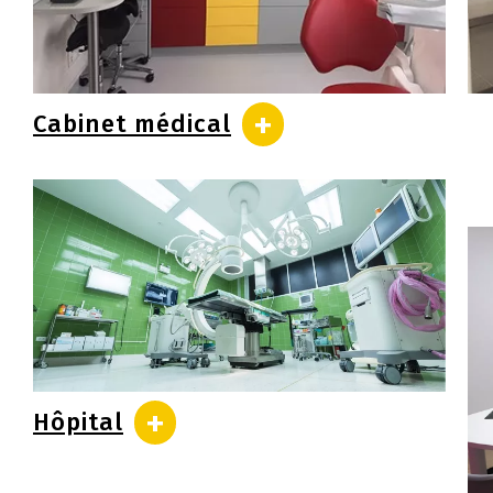
+
Cabinet médical
+
Hôpital