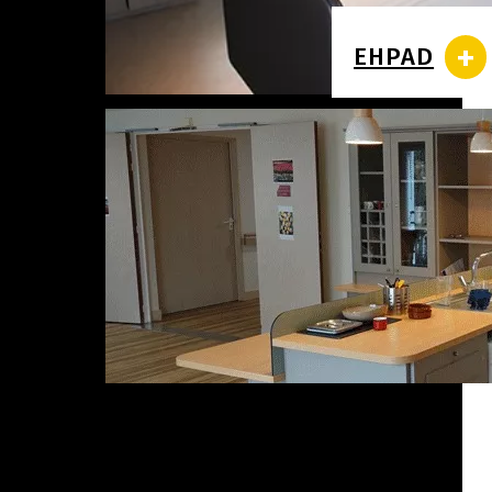
+
EHPAD