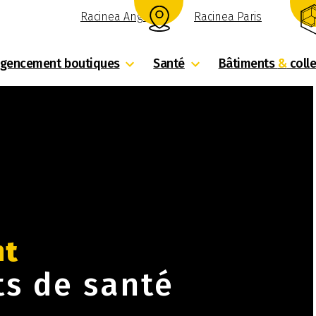
Racinea Angers
Racinea Paris
gencement boutiques
Santé
Bâtiments
&
colle
nt
ts de santé