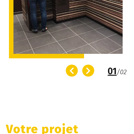
01
/
02
Votre projet