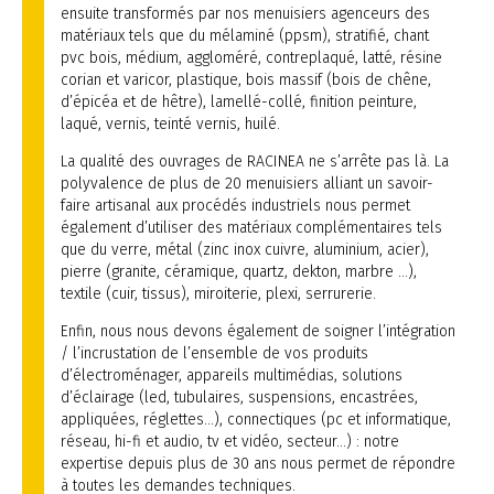
ensuite transformés par nos menuisiers agenceurs des
matériaux tels que du mélaminé (ppsm), stratifié, chant
pvc bois, médium, aggloméré, contreplaqué, latté, résine
corian et varicor, plastique, bois massif (bois de chêne,
d’épicéa et de hêtre), lamellé-collé, finition peinture,
laqué, vernis, teinté vernis, huilé.
La qualité des ouvrages de RACINEA ne s’arrête pas là. La
polyvalence de plus de 20 menuisiers alliant un savoir-
faire artisanal aux procédés industriels nous permet
également d’utiliser des matériaux complémentaires tels
que du verre, métal (zinc inox cuivre, aluminium, acier),
pierre (granite, céramique, quartz, dekton, marbre …),
textile (cuir, tissus), miroiterie, plexi, serrurerie.
Enfin, nous nous devons également de soigner l’intégration
/ l’incrustation de l’ensemble de vos produits
d’électroménager, appareils multimédias, solutions
d’éclairage (led, tubulaires, suspensions, encastrées,
appliquées, réglettes…), connectiques (pc et informatique,
réseau, hi-fi et audio, tv et vidéo, secteur…) : notre
expertise depuis plus de 30 ans nous permet de répondre
à toutes les demandes techniques.