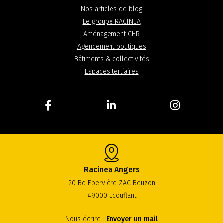
Nos articles de blog
Le groupe RACINEA
Aménagement CHR
Agencement boutiques
Bâtiments & collectivités
Espaces tertiaires
Racinea
Angers
20 Bd Epervière ZAC Beuzon
49000 Ecouflant
Nous écrire :
Envoyer un mail