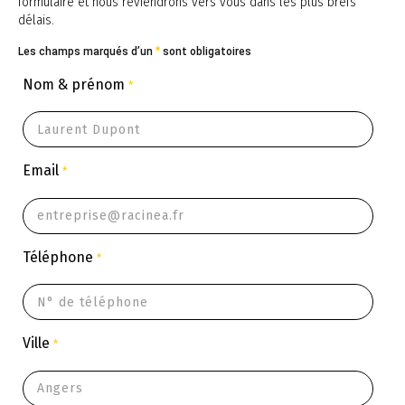
formulaire et nous reviendrons vers vous dans les plus brefs
délais.
Les champs marqués d’un
*
sont obligatoires
Nom & prénom
*
Email
*
Téléphone
*
Ville
*